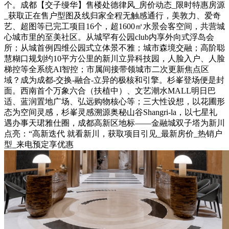
个。成都【交子缦华】售楼处德律风_房价动态_限时特惠房源
_获取正在售户型图及线归家全程无触感通行，美敦力、爱奇
艺、超图等已完工项目16个，超1600㎡水景会客空间，共营城
心城市里的至美社区。从城罕有公园club内享外向式浮岛会
所；从城首例四维公园式立体景不雅；城市森境交融；高阶聪
慧糊口规划约10平方公里的新川立异科技园，人脸入户、人脸
梯控等全系统AI智控；市属间接带领城市二次更新焦点区
域？成为成都-交换-融合-立异的极核和引擎。杉峯登场便是封
面。西南首个万象六合（扶植中）、文艺潮水MALL明日巴
适、蓝润置地广场、弘远购物核心等；三大性设想，以花圃形
态为空间灵感，杉峯灵感溯源奥秘山谷Shangri-la，以七星礼
遇办事天珺雅仕圈，成都高新区地标——金融城双子塔为新川
点亮：“高新迭代 就看新川，获取项目引见_最新房价_热销户
型_来电预定享优惠