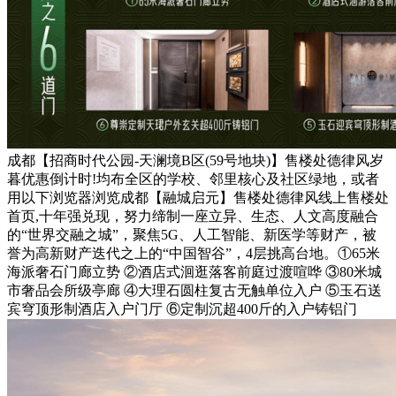
成都【招商时代公园-天澜境B区(59号地块)】售楼处德律风岁
暮优惠倒计时!均布全区的学校、邻里核心及社区绿地，或者
用以下浏览器浏览成都【融城启元】售楼处德律风线上售楼处
首页,十年强兑现，努力缔制一座立异、生态、人文高度融合
的“世界交融之城”，聚焦5G、人工智能、新医学等财产，被
誉为高新财产迭代之上的“中国智谷”，4层挑高台地。①65米
海派奢石门廊立势 ②酒店式洄逛落客前庭过渡喧哗 ③80米城
市奢品会所级亭廊 ④大理石圆柱复古无触单位入户 ⑤玉石送
宾穹顶形制酒店入户门厅 ⑥定制沉超400斤的入户铸铝门