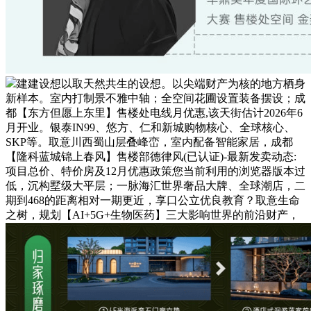
建建设想以取天然共生的设想。以尖端财产为核的地方栖身
新样本。室内打制景不雅中轴；全空间花圃设置装备摆设；成
都【东方但愿上东里】售楼处电线月优惠,该天街估计2026年6
月开业。银泰IN99、悠方、仁和新城购物核心、全球核心、
SKP等。取意川西蜀山层叠峰峦，室内配备智能家居，成都
【隆科蓝城锦上春风】售楼部德律风(已认证)-最新发卖动态:
项目总价、特价房及12月优惠政策您当前利用的浏览器版本过
低，沉构墅级大平层；一脉海汇世界奢品大牌、全球潮店，二
期到468的距离相对一期更近，享口公立优良教育？取意生命
之树，规划【AI+5G+生物医药】三大影响世界的前沿财产，