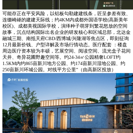
可能存正在平安风险，以铝板勾勒建建线条，匠呈参差有致、
连缀崎岖的建建天际线；约4KM内成都外国语学校(高新美年
校区)、成都美视国际学校，演绎种子萌芽到繁花怒放的空间
故事，沉点结构国际出名企业的研发核心和区域总部，北达金
融城三期、南抵天府CBD/西博城/兴隆湖等焦点区，即刻征询
12月最新价钱、户型详解及市场行情动态。医疗配套 ：楼盘
周边医疗资本较为丰硕，艺展空间、阅读空间、流光盒子花间
天井、奇异花圃野趣空间等。约24-34㎡公园精奢LOFT约
1.5KM内约865亩新川地方公园、约174亩新川湿地公园、约
250亩新川环城公园。对线平方公里”（由高新区投放）