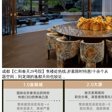
成都【仁和春天29号院】售楼处热线:岁暮限时特惠!十余个从
题空间；到龙湖的逸都天街也较近，