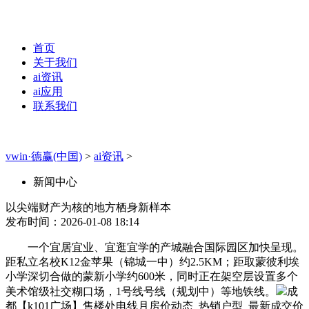
首页
关于我们
ai资讯
ai应用
联系我们
vwin·德赢(中国)
>
ai资讯
>
新闻中心
以尖端财产为核的地方栖身新样本
发布时间：2026-01-08 18:14
一个宜居宜业、宜逛宜学的产城融合国际园区加快呈现。
距私立名校K12金苹果（锦城一中）约2.5KM；距取蒙彼利埃
小学深切合做的蒙新小学约600米，同时正在架空层设置多个
美术馆级社交糊口场，1号线号线（规划中）等地铁线。
成
都【k101广场】售楼处电线月房价动态_热销户型_最新成交价